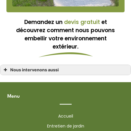
Demandez un
devis gratuit
et
découvrez comment nous pouvons
embellir votre environnement
extérieur.
Nous intervenons aussi
Paysagiste
Paysagiste Bréhal
Paysagiste Donville-les-Bains
Paysagiste Avranches
Menu
Paysagiste Granville
Paysagiste Jullouville
Paysagiste Sartilly
Paysagiste Saint-Pair-sur-Mer
Accueil
Paysagiste La Haye-Pesnel
Paysagiste Yquelon
Entretien de jardin
Paysagiste Saint-Planchers