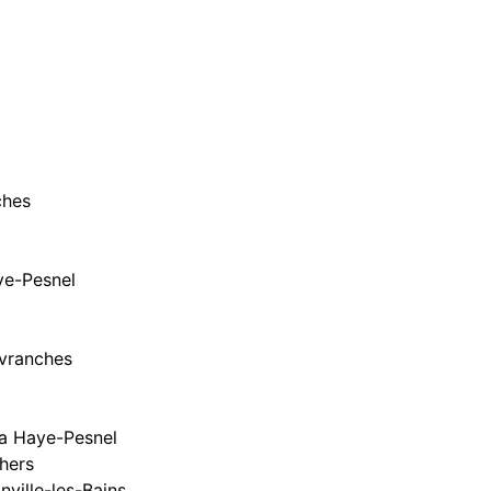
ches
ye-Pesnel
Avranches
 La Haye-Pesnel
chers
nville-les-Bains