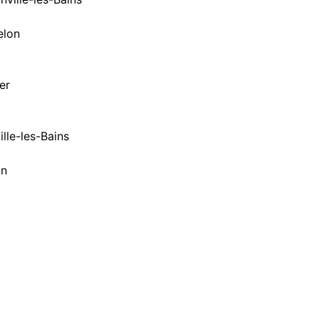
elon
er
lle-les-Bains
on