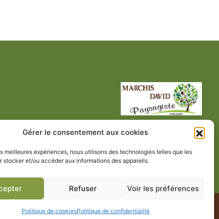
Gérer le consentement aux cookies
les meilleures expériences, nous utilisons des technologies telles que les
 stocker et/ou accéder aux informations des appareils.
cepter
Refuser
Voir les préférences
alité
Plan de site
Politique de cookies
Politique de confidentialité