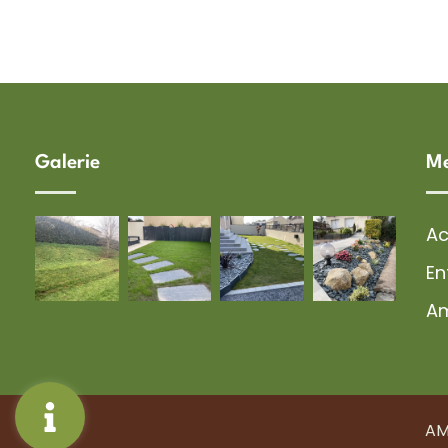
Galerie
M
Ac
En
A
AM